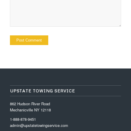
UPSTATE TOWING SERVICE
862 Hudson River Road
Mechanicville NY 12118
1-888-878-9451
admin@upstatetowingservice.com