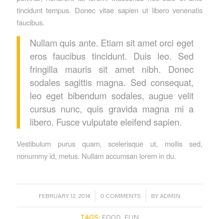
tincidunt tempus. Donec vitae sapien ut libero venenatis
faucibus.
Nullam quis ante. Etiam sit amet orci eget
eros faucibus tincidunt. Duis leo. Sed
fringilla mauris sit amet nibh. Donec
sodales sagittis magna. Sed consequat,
leo eget bibendum sodales, augue velit
cursus nunc, quis gravida magna mi a
libero. Fusce vulputate eleifend sapien.
Vestibulum purus quam, scelerisque ut, mollis sed,
nonummy id, metus. Nullam accumsan lorem in du.
/
/
FEBRUARY 12, 2014
0 COMMENTS
BY
ADMIN
TAGS:
FOOD
,
FUN